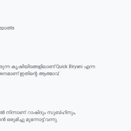
ിയാത്ര
്ന കൃഷിയിടങ്ങളിലാണ് Quick Biryani എന്ന
ർശനമാണ് ഇതിന്റെ ആത്മാവ്.
ൽ നിന്നാണ്. റാഷിദും സുബ്ഹിനും,
മിച്ചു മുന്നോട്ട് വന്നു.