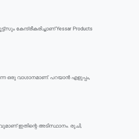
ം കേന്ദ്രീകരിച്ചാണ് Yessar Products
ന ഒരു വാഗ്ദാനമാണ്. പറയാൻ എളുപ്പം,
ുമാണ് ഇതിന്റെ അടിസ്ഥാനം. രുചി,