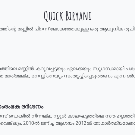
Quick Biryani
്തിന്റെ മണ്ണിൽ പിറന്ന് ലോകത്തേക്കുള്ള ഒരു ആധുനിക രുച
തിലെ മണ്ണിൽ, കറുവപ്പട്ടയും ഏലക്കയും സുഗന്ധമായി പകരുന
തെ മാത്രമല്ല, മനസ്സിനെയും സംതൃപ്തിപ്പെടുത്തണം എന്ന ദ
സംരംഭക ദർശനം
ിനസ് ഡെക്കിൽ നിന്നല്ല, സ്കൂൾ കാലഘട്ടത്തിലെ സൗഹൃദത്തി
ങ്കിലും, 2010ൽ ജനിച്ച ആശയം 2012ൽ യാഥാർത്ഥ്യമാക്കാൻ ഒരു