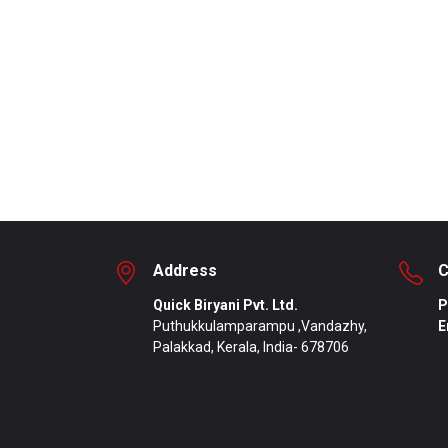
Biryani began as a focused research initiative
Inten
ing traditional biryani preparation methods. Early
faste
mentation laid the foundation for consistent
Multi
 shelf stability, and scalable cooking processes.
tradit
Address
C
Quick Biryani Pvt. Ltd.
P
Puthukkulamparampu ,Vandazhy,
E
Palakkad, Kerala, India- 678706