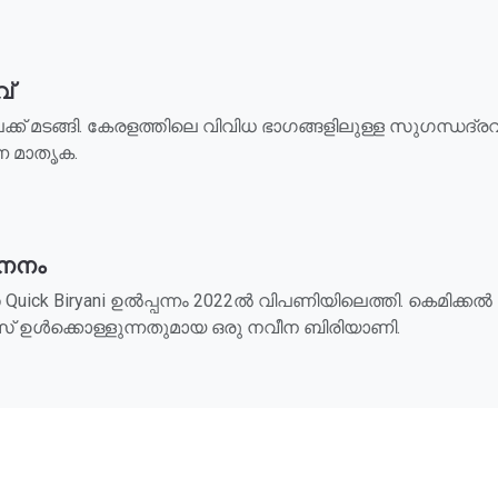
വ്
ിലേക്ക് മടങ്ങി. കേരളത്തിലെ വിവിധ ഭാഗങ്ങളിലുള്ള സുഗന
രണ മാതൃക.
ജനനം
ck Biryani ഉൽപ്പന്നം 2022ൽ വിപണിയിലെത്തി. കെമിക്കൽ 
സ് ഉൾക്കൊള്ളുന്നതുമായ ഒരു നവീന ബിരിയാണി.