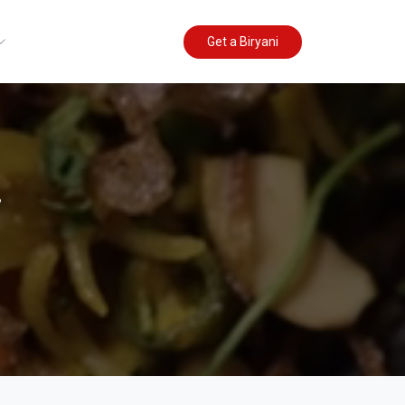
Get a Biryani
i