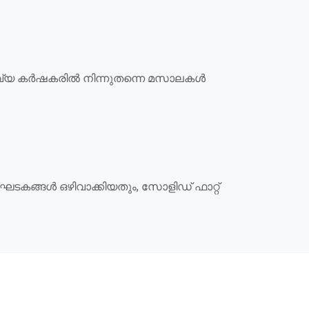
്ധദ്രവ്യ കർഷകരിൽ നിന്നുതന്നെ മസാലകൾ
ഘടകങ്ങൾ ഒഴിവാക്കിയതും, സോളിഡ് ഫാറ്റ്