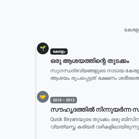
കേരളത
🌱
കേരളം
ഒരു ആശയത്തിന്റെ തുടക്കം
സുഗന്ധദ്രവ്യങ്ങളുടെ നാടായ കേരളത്
ആശയം രൂപപ്പെട്ടത്. ഭക്ഷണം ശരീരത്
🤝
2010 – 2012
സൗഹൃദത്തിൽ നിന്നുയർന്ന 
Quick Biryaniയുടെ തുടക്കം ഒരു ബിസ
വ്യത്യസ്ത കരിയർ വഴികളിലായിരുന്നുവെ