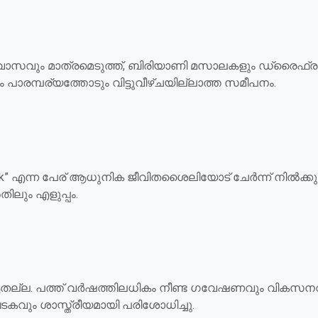
സവും മാത്രമെടുത്ത്, ബിരിയാണി മസാലകളും ഡ്രൈഫ്രൂട്ട്സു
ാരമ്പര്യത്തോടും വിട്ടുവീഴ്ചയില്ലാത്ത സമീപനം.
” എന്ന പേര് ആധുനിക ജീവിതശൈലിയോട് ചേർന്ന് നിൽക്കുന്
ിലും എളുപ്പം.
പെട്ടതല്ല. പത്ത് വർഷത്തിലധികം നീണ്ട ഗവേഷണവും വികസനവ
വും ശാസ്ത്രീയമായി പരിശോധിച്ചു.