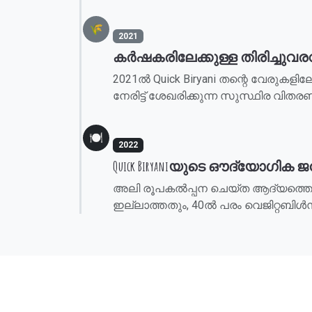
🌾
2021
കർഷകരിലേക്കുള്ള തിരിച്ചുവര
2021ൽ Quick Biryani തന്റെ വേരുകള
നേരിട്ട് ശേഖരിക്കുന്ന സുസ്ഥിര വിത
🍽️
2022
Quick Biryaniയുടെ ഔദ്യോഗിക 
അലി രൂപകൽപ്പന ചെയ്ത ആദ്യത്തെ Qui
ഇല്ലാത്തതും, 40ൽ പരം വെജിറ്റബിൾ