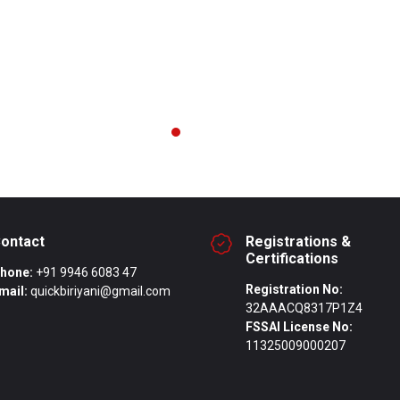
sive R&D on retrofit food technology enabled
Comme
r cooking without compromising aroma or texture.
accept
ple prototypes were tested to modernize
optimi
ional techniques for commercial production.
select
ontact
Registrations &
Certifications
hone:
+91 9946 6083 47
Registration No:
mail:
quickbiriyani@gmail.com
32AAACQ8317P1Z4
FSSAI License No:
11325009000207