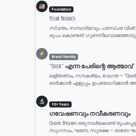
🏭
Foundation
Yessar Products
സ്വന്തം സമ്പാദ്യവും പരസ്പര വിശ്വാ
രൂപം കൊണ്ടത്. ഗുണനിലവാരത്തോടും പ
⚡
Brand Identity
“Quick” എന്ന പേരിന്റെ ആത്മാവ്
ലളിതത്വം, സൗകര്യം, വേഗത — “Quick
ഓർക്കാൻ എളുപ്പം, ഉപയോഗിക്കാൻ അത
🔬
10+ Years
ഗവേഷണവും നവീകരണവും
Quick Biryani ഒരുനാൾകൊണ്ട് രൂപപ്
സുഗന്ധം, ഘടന, സുരക്ഷ — ഓരോ ഘടക